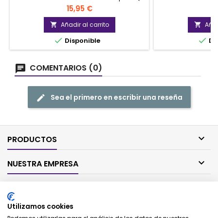
sujeción automática.
Precio
P
15,95 €
1
Añadir al carrito
Añad




Disponible
Di
COMENTARIOS (0)
Sea el primero en escribir una reseña

PRODUCTOS

NUESTRA EMPRESA

SU CUENTA
Utilizamos cookies

CONTACTO