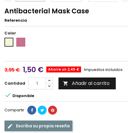
Antibacterial Mask Case
Referencia
Color
Rosado
Beige
Invierno
1,50 €
3,95 €
Ahorre un 2,45 €
Impuestos incluidos
Añadir al carrito
Cantidad


Disponible
Compartir
Escriba su propia reseña