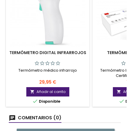
TERMÓMETRO DIGITAL INFRARROJOS
TERMÓMETR
Termómetro médico infrarrojo
Termómetro Infr
Certifi
Precio
Pr
29,95 €
19
Añadir al carrito
Añad




Disponible
Di
COMENTARIOS (0)