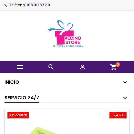
Teléfono:
918 30 87 30
0



shopping_cart
INICIO
SERVICIO 24/7
¡En oferta!
-2,45 €