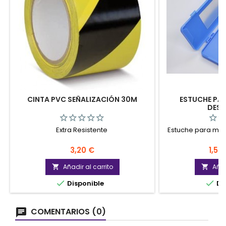
CINTA PVC SEÑALIZACIÓN 30M
ESTUCHE PA
DESE
Extra Resistente
Estuche para mas
Precio
Prec
3,20 €
1,50
Añadir al carrito
Añad




Disponible
Di
COMENTARIOS (0)