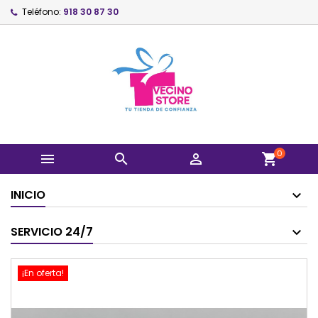
Teléfono:
918 30 87 30
0



shopping_cart
INICIO
SERVICIO 24/7
¡En oferta!