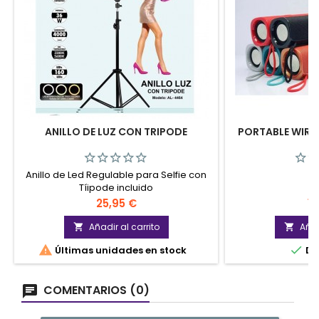
ANILLO DE LUZ CON TRIPODE
PORTABLE WIREL
Anillo de Led Regulable para Selfie con
Tíipode incluido
Precio
Pr
25,95 €
16
Añadir al carrito
Añad




Últimas unidades en stock
Di
COMENTARIOS (0)