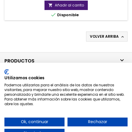
Añadir al carrito


Disponible
VOLVER ARRIBA


PRODUCTOS

NUESTRA EMPRESA
Utilizamos cookies
Podemos utilizarlas para el análisis de los datos de nuestros

SU CUENTA
visitantes, para mejorar nuestro sitio web, mostrar contenido
personalizado y brindarle una excelente experiencia en el sitio web.
Para obtener más información sobre las cookies que utilizamos,

abre los ajustes.
CONTACTO
BOLETÍN
Ok, continuar
Rechazar