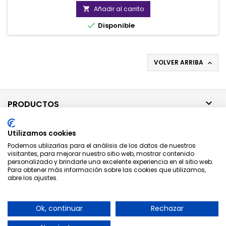
Añadir al carrito


Disponible
VOLVER ARRIBA


PRODUCTOS

NUESTRA EMPRESA
Utilizamos cookies
Podemos utilizarlas para el análisis de los datos de nuestros

SU CUENTA
visitantes, para mejorar nuestro sitio web, mostrar contenido
personalizado y brindarle una excelente experiencia en el sitio web.
Para obtener más información sobre las cookies que utilizamos,

abre los ajustes.
CONTACTO
BOLETÍN
Ok, continuar
Rechazar