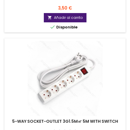
Precio
3,50 €
Añadir al carrito


Disponible
5-WAY SOCKET-OUTLET 3G1.5M㎡ 5M WITH SWITCH