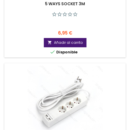
5 WAYS SOCKET 3M
Precio
6,95 €
Añadir al carrito


Disponible