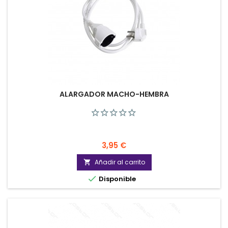
ALARGADOR MACHO-HEMBRA
Precio
3,95 €
Añadir al carrito


Disponible