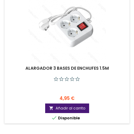
ALARGADOR 3 BASES DE ENCHUFES 1.5M
Precio
4,95 €
Añadir al carrito


Disponible