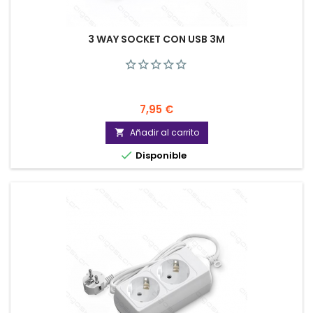
3 WAY SOCKET CON USB 3M
Precio
7,95 €
Añadir al carrito


Disponible