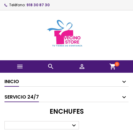
Teléfono:
918 30 87 30
0



shopping_cart
INICIO
SERVICIO 24/7
ENCHUFES
