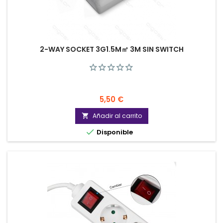
2-WAY SOCKET 3G1.5M㎡ 3M SIN SWITCH
Precio
5,50 €
Añadir al carrito


Disponible