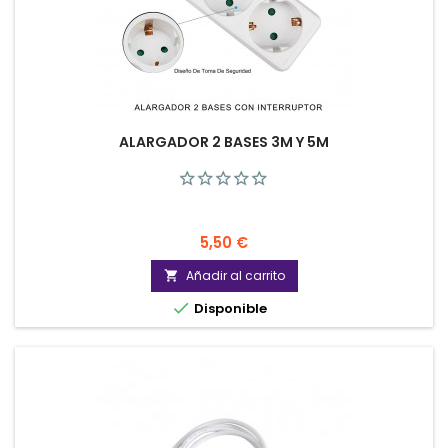
ALARGADOR 2 BASES 3M Y 5M
Precio
5,50 €
Añadir al carrito


Disponible