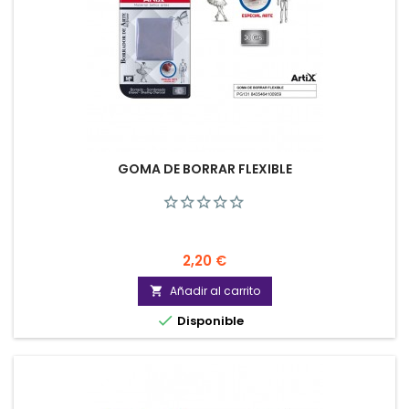
GOMA DE BORRAR FLEXIBLE
Precio
2,20 €
Añadir al carrito


Disponible