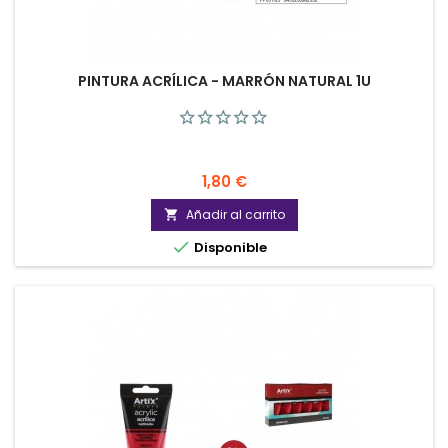
PINTURA ACRÍLICA - MARRÓN NATURAL 1U
Precio
1,80 €
Añadir al carrito


Disponible