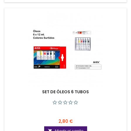
SET DE ÓLEOS 6 TUBOS
Precio
2,80 €
Añadir al carrito
