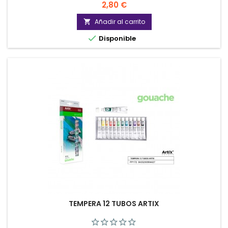
Precio
2,80 €
Añadir al carrito


Disponible
TEMPERA 12 TUBOS ARTIX