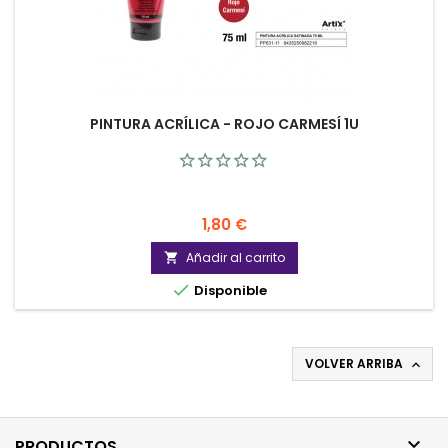
PINTURA ACRÍLICA - ROJO CARMESÍ 1U
Precio
1,80 €
Añadir al carrito


Disponible
VOLVER ARRIBA


PRODUCTOS