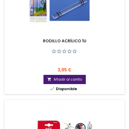
RODILLO ACRÍLICO 1U
Precio
3,95 €
Añadir al carrito


Disponible