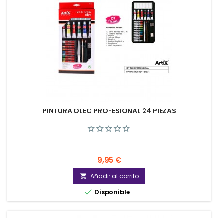
PINTURA OLEO PROFESIONAL 24 PIEZAS
Precio
9,95 €
Añadir al carrito


Disponible