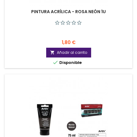
PINTURA ACRÍLICA - ROSA NEÓN 1U
Precio
1,80 €
Añadir al carrito


Disponible