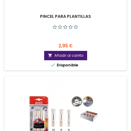
PINCEL PARA PLANTILLAS
Precio
2,95 €
Añadir al carrito


Disponible