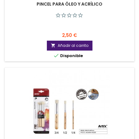
PINCEL PARA ÓLEO Y ACRÍLICO
Precio
2,50 €
Añadir al carrito


Disponible