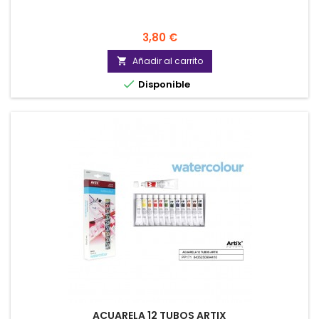
Precio
3,80 €
Añadir al carrito


Disponible
ACUARELA 12 TUBOS ARTIX