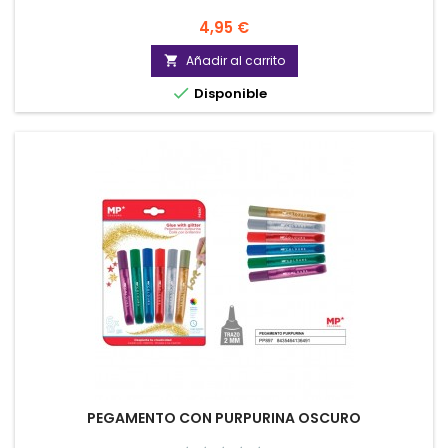
Precio
4,95 €
Añadir al carrito


Disponible
PEGAMENTO CON PURPURINA OSCURO