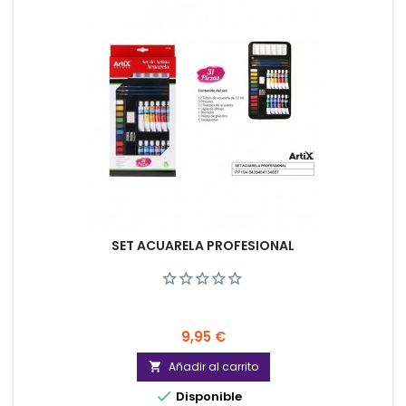
SET ACUARELA PROFESIONAL
Precio
9,95 €
Añadir al carrito


Disponible