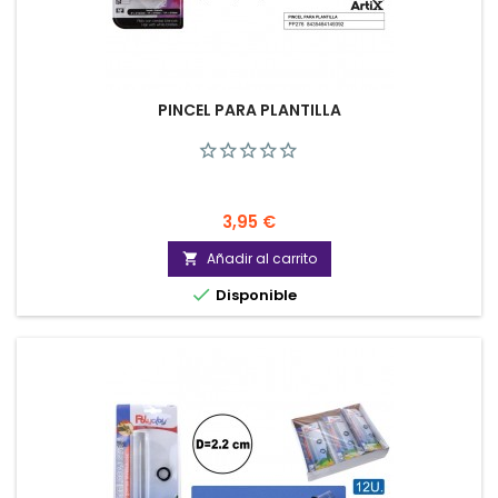
PINCEL PARA PLANTILLA
Precio
3,95 €
Añadir al carrito


Disponible