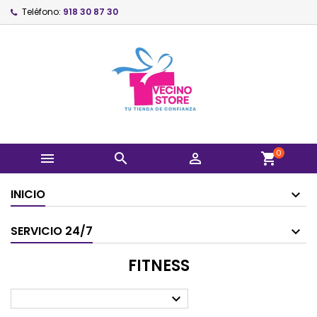
Teléfono:
918 30 87 30
0



shopping_cart
INICIO
SERVICIO 24/7
FITNESS
