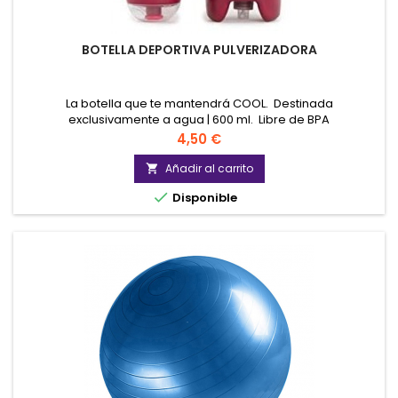
BOTELLA DEPORTIVA PULVERIZADORA
La botella que te mantendrá COOL. Destinada
exclusivamente a agua | 600 ml. Libre de BPA
Precio
4,50 €
Añadir al carrito


Disponible