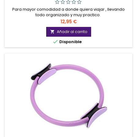
Para mayor comodidad a donde quiera viajar , llevando
todo organizado y muy practico.
Precio
12,95 €
Añadir al carrito


Disponible