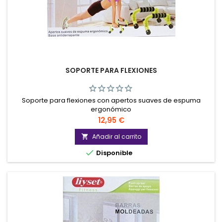
SOPORTE PARA FLEXIONES
Soporte para flexiones con apertos suaves de espuma
ergonómico
Precio
12,95 €
Añadir al carrito


Disponible