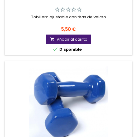
Tobillera ajustable con tiras de velcro
Precio
5,50 €
Añadir al carrito


Disponible