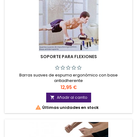
SOPORTE PARA FLEXIONES
Barras suaves de espuma ergonómico con base
antiadherente
Precio
12,95 €
Añadir al carrito


Últimas unidades en stock