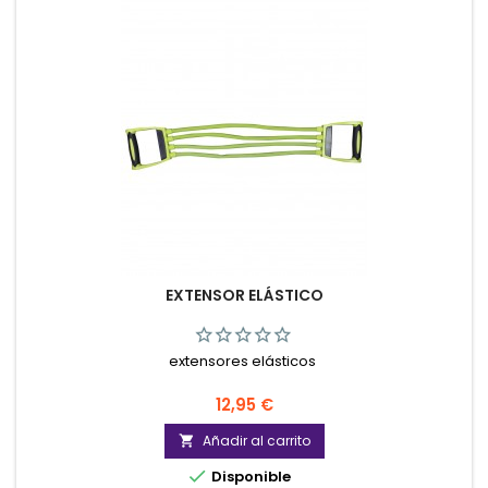
EXTENSOR ELÁSTICO
extensores elásticos
Precio
12,95 €
Añadir al carrito


Disponible