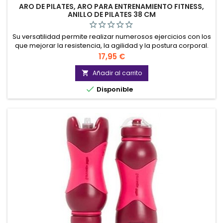
ARO DE PILATES, ARO PARA ENTRENAMIENTO FITNESS,
ANILLO DE PILATES 38 CM
Su versatilidad permite realizar numerosos ejercicios con los
que mejorar la resistencia, la agilidad y la postura corporal.
Precio
17,95 €
Añadir al carrito


Disponible