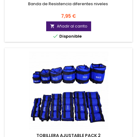
Banda de Resistencia diferentes niveles
Precio
7,95 €
Añadir al carrito


Disponible
TOBILLERA AJUSTABLE PACK 2