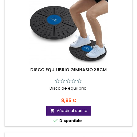
DISCO EQUILIBRIO GIMNASIO 36CM
Disco de equilibrio
Precio
8,95 €
Añadir al carrito


Disponible