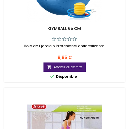
GYMBALL 65 CM
Bola de Ejercicio Profesional antideslizante
Precio
9,95 €
Añadir al carrito


Disponible