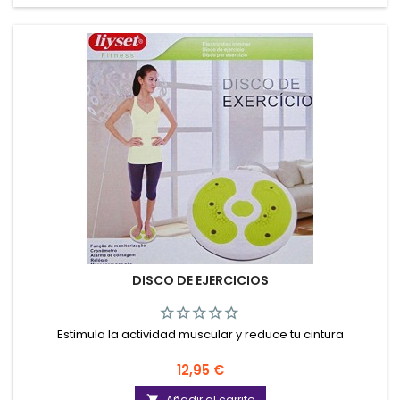
DISCO DE EJERCICIOS
Estimula la actividad muscular y reduce tu cintura
Precio
12,95 €
Añadir al carrito
