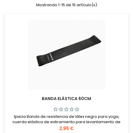
Mostrando 1-15 de 15 artículo(s)
BANDA ELÁSTICA 60CM
1pieza Banda de resistencia de látex negro para yoga,
cuerda elástica de estiramiento para levantamiento de
caderas, modelado corporal, entrenamiento de fuerza.
Precio
2,95 €