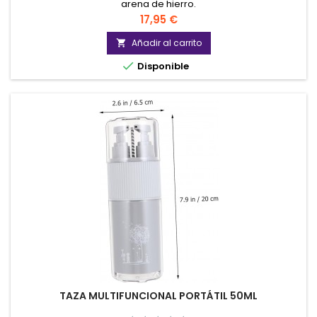
arena de hierro.
Precio
17,95 €
Añadir al carrito


Disponible
TAZA MULTIFUNCIONAL PORTÁTIL 50ML