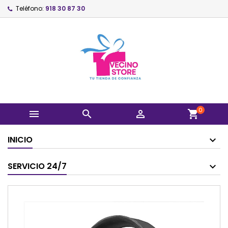
Teléfono:
918 30 87 30
0



shopping_cart
INICIO
SERVICIO 24/7