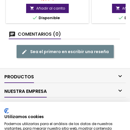
Añadir al carrito
Añad




Disponible
Di
COMENTARIOS (0)
Sea el primero en escribir una reseña

PRODUCTOS

NUESTRA EMPRESA

SU CUENTA
Utilizamos cookies

CONTACTO
Podemos utilizarlas para el análisis de los datos de nuestros
visitantes, para mejorar nuestro sitio web, mostrar contenido