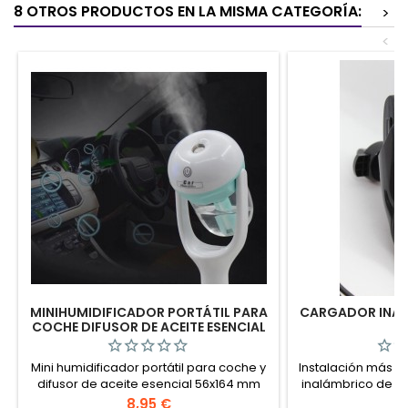
8 OTROS PRODUCTOS EN LA MISMA CATEGORÍA:
>
<
MINIHUMIDIFICADOR PORTÁTIL PARA
CARGADOR INAL
COCHE DIFUSOR DE ACEITE ESENCIAL
S
Mini humidificador portátil para coche y
Instalación más S
difusor de aceite esencial 56x164 mm
inalámbrico de c
sujeción
Precio
Pr
8,95 €
15