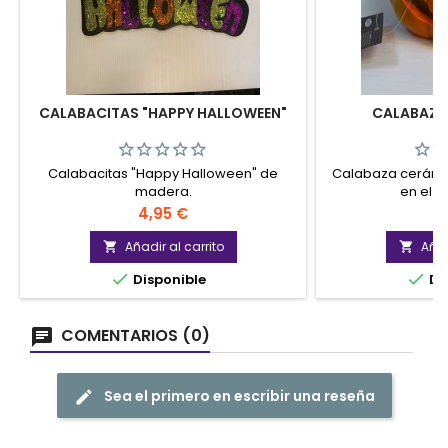
CALABACITAS "HAPPY HALLOWEEN"
CALABAZA
Calabacitas "Happy Halloween" de
Calabaza cerámic
madera.
en el in
Precio
P
4,95 €
5
Añadir al carrito
Añad




Disponible
Di
COMENTARIOS (0)
Sea el primero en escribir una reseña