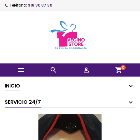
Teléfono:
918 30 87 30
0



shopping_cart
INICIO
SERVICIO 24/7