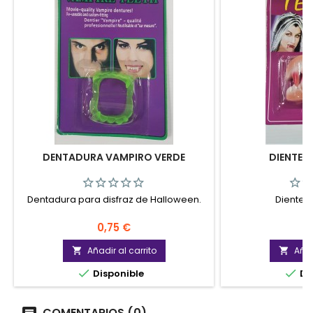
DENTADURA VAMPIRO VERDE
DIENTES
Dentadura para disfraz de Halloween.
Dientes
Precio
P
0,75 €
1
Añadir al carrito
Añad




Disponible
Di
COMENTARIOS (0)