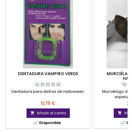
DENTADURA VAMPIRO VERDE
MURCIÉLAG
HAL
Dentadura para disfraz de Halloween.
Murciélago dec
espeluzn
Precio
Pr
0,75 €
29
Añadir al carrito
Añad




Disponible
Di