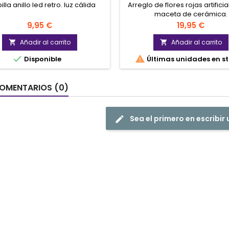
lla anillo led retro. luz cálida
Arreglo de flores rojas artifici
maceta de cerámica.
Precio
Precio
9,95 €
19,95 €
Añadir al carrito
Añadir al carrito




Disponible
Últimas unidades en s
OMENTARIOS (0)
Sea el primero en escribir