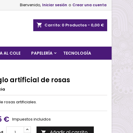
Bienvenido,
Iniciar sesión
o
Crear una cuenta
shopping_cart
Carrito:
0
Productos - 0,00 €
A AL COLE
PAPELERÍA
TECNOLOGÍA
lo artificial de rosas
cia
e rosas artificiales.
5 €
Impuestos incluidos
Añadir al carrito
ad
