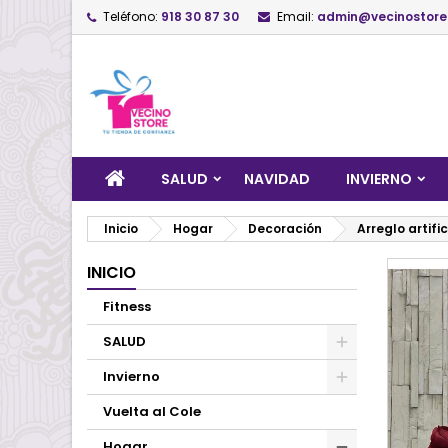
Teléfono:
918 30 87 30
Email:
admin@vecinostore
SALUD
NAVIDAD
INVIERNO
Inicio
Hogar
Decoración
Arreglo artifi
INICIO
Fitness
SALUD
Invierno
Vuelta al Cole
Hogar