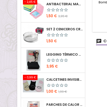
- 2,45 €
Bombi
ANTIBACTERIAL MASK CASE
Precio
Precio
1,50 €
3,95 €
base
SET 2 CENICEROS CRISTAL 10.5 CM
C
Precio
1,50 €
LEGGING TÉRMICO CON FAJA
Precio
3,95 €
- 0,99 €
CALCETINES INVISIBLES DE MUJER
Precio
Precio
1,00 €
1,99 €
base
PARCHES DE CALOR MEGAPLAST