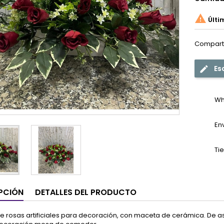

Últi
Compart
Es
Wh
En
Ti
PCIÓN
DETALLES DEL PRODUCTO
e rosas artificiales para decoración, con maceta de cerámica. De as