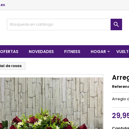
.es

OFERTAS
NOVEDADES
FITNESS
HOGAR
VUELT
cial de rosas
Arreg
Referen
Arreglo d
29,9
Cantid