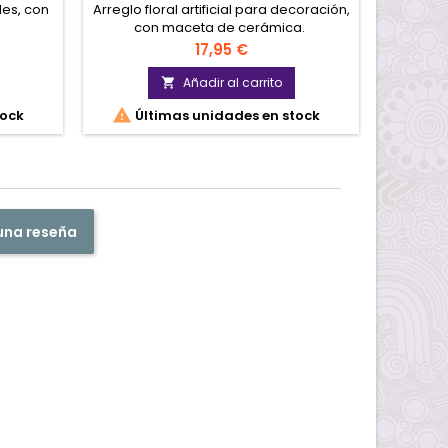
ales, con
Arreglo floral artificial para decoración,
Bom
con maceta de cerámica.
Precio
17,95 €
Añadir al carrito


tock
Últimas unidades en stock
 una reseña