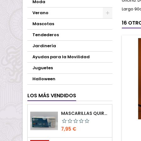
oficina.
Moda
Largo 90
Verano
16 OTR
Mascotas
Tendederos
Jardinería
Ayudas para la Movilidad
Juguetes
Halloween
LOS MÁS VENDIDOS
MASCARILLAS QUIRÚRGICAS PACK 50PCS
Precio
7,95 €