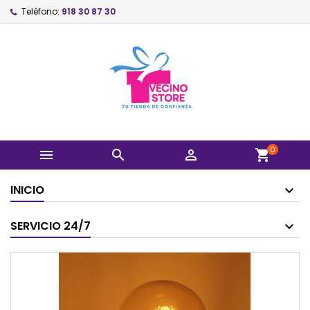
Teléfono:
918 30 87 30
0



shopping_cart
INICIO
SERVICIO 24/7