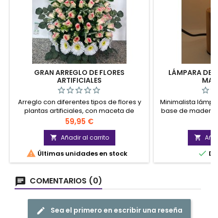
GRAN ARREGLO DE FLORES
LÁMPARA DE M
ARTIFICIALES
MAD
Arreglo con diferentes tipos de flores y
Minimalista lámp
plantas artificiales, con maceta de
base de madera. 
cerámica.
Precio
P
59,95 €
9
Añadir al carrito
Añad




Últimas unidades en stock
Di
COMENTARIOS (0)
Sea el primero en escribir una reseña