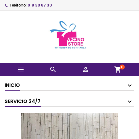
Teléfono:
918 30 87 30
0



shopping_cart
INICIO
SERVICIO 24/7