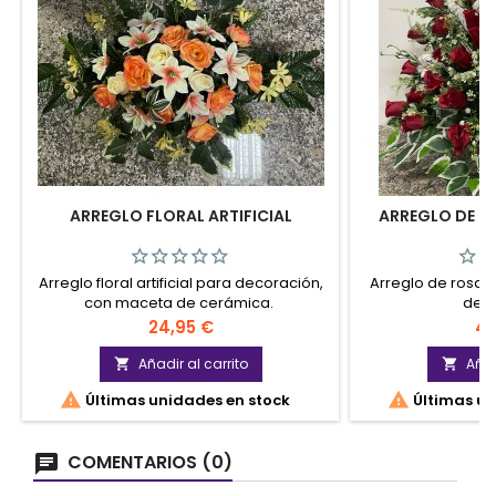
ARREGLO FLORAL ARTIFICIAL
ARREGLO DE RO
Arreglo floral artificial para decoración,
Arreglo de rosas r
con maceta de cerámica.
deco
Precio
Pr
24,95 €
49
Añadir al carrito
Añad




Últimas unidades en stock
Últimas un
COMENTARIOS (0)