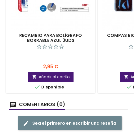
RECAMBIO PARA BOLÍGRAFO
COMPAS BIGOT
BORRABLE AZUL 3UDS
Precio
P
2,95 €
5
Añadir al carrito
Añad




Disponible
Di
COMENTARIOS (0)
Sea el primero en escribir una reseña