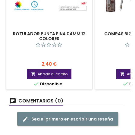
ROTULADOR PUNTA FINA 04MM 12
COMPAS BIGOT
COLORES
Precio
P
2,40 €
2
Añadir al carrito
Añad




Disponible
Di
COMENTARIOS (0)
Sea el primero en escribir una reseña