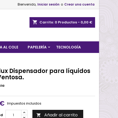
Bienvenido,
Iniciar sesión
o
Crear una cuenta
shopping_cart
Carrito:
0
Productos - 0,00 €
A AL COLE
PAPELERÍA
TECNOLOGÍA
lux Dispensador para líquidos
Ventosa.
cia
 €
Impuestos incluidos
Añadir al carrito
ad
