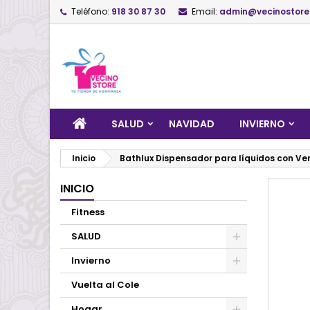
Teléfono:
918 30 87 30
Email:
admin@vecinostore
SALUD
NAVIDAD
INVIERNO
Inicio
Bathlux Dispensador para líquidos con Ve
INICIO
Fitness
SALUD
Invierno
Vuelta al Cole
Hogar