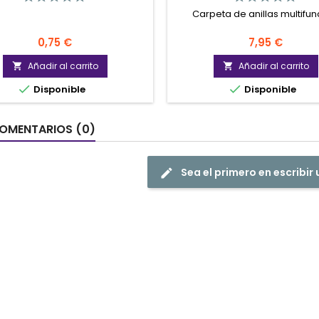
Carpeta de anillas multifu
Precio
Precio
0,75 €
7,95 €
Añadir al carrito
Añadir al carrito




Disponible
Disponible
OMENTARIOS (0)
Sea el primero en escribir