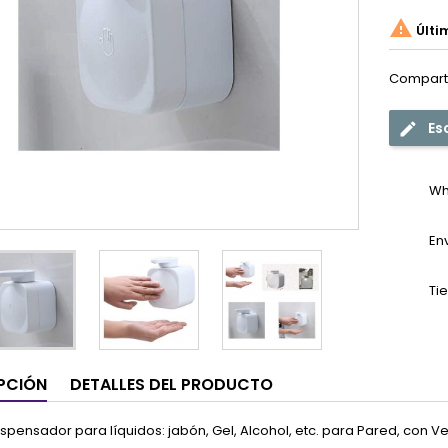

Últi
Compart
Es
Wh
En
Ti
PCIÓN
DETALLES DEL PRODUCTO
ispensador para líquidos: jabón, Gel, Alcohol, etc. para Pared, con V