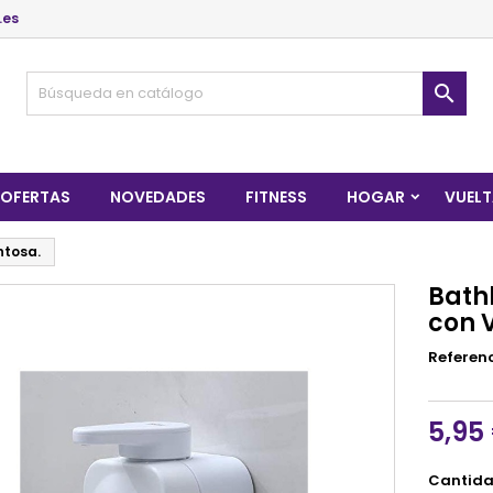
.es

OFERTAS
NOVEDADES
FITNESS
HOGAR
VUELT
ntosa.
Bath
con 
Referen
5,95
Cantid