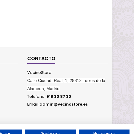
CONTACTO
VecinoStore
Calle Ciudad. Real, 1, 28813 Torres de la
Alameda, Madrid
Teléfono:
918 30 87 30
Email:
admin@vecinostore.es
inuar
Rechazar
No, ajustar