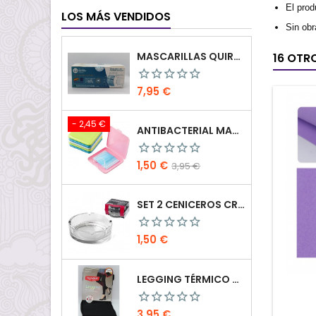
El prod
LOS MÁS VENDIDOS
Sin obr
MASCARILLAS QUIRÚRGICAS PACK 50PCS
16 OTR
Precio
7,95 €
- 2,45 €
ANTIBACTERIAL MASK CASE
Precio
Precio
1,50 €
3,95 €
base
SET 2 CENICEROS CRISTAL 10.5 CM
Precio
1,50 €
LEGGING TÉRMICO CON FAJA
Precio
3,95 €