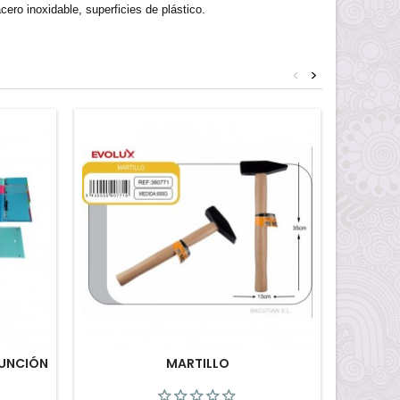
ero inoxidable, superficies de plástico.
<
>
Pack
¡En oferta
FUNCIÓN
MARTILLO
OFERT