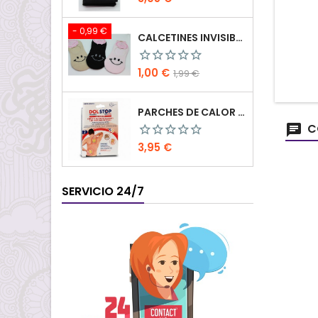
- 0,99 €
CALCETINES INVISIBLES DE MUJER
Precio
Precio
1,00 €
1,99 €
base
PARCHES DE CALOR MEGAPLAST
C
Precio
3,95 €
SERVICIO 24/7