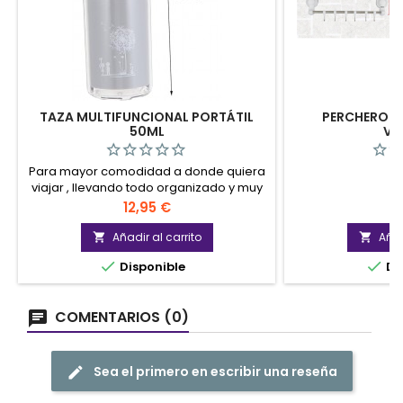
TAZA MULTIFUNCIONAL PORTÁTIL
PERCHERO C
50ML
VE
Para mayor comodidad a donde quiera
viajar , llevando todo organizado y muy
practico.
Precio
P
12,95 €
5
Añadir al carrito
Añad




Disponible
Di
COMENTARIOS (0)
Sea el primero en escribir una reseña