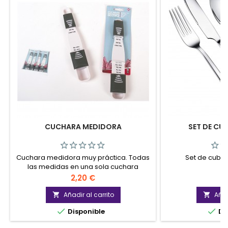
CUCHARA MEDIDORA
SET DE CUB
Cuchara medidora muy práctica. Todas
Set de cubie
las medidas en una sola cuchara
medidora ajustable
Precio
P
2,20 €
9
Añadir al carrito
Añad




Disponible
Di